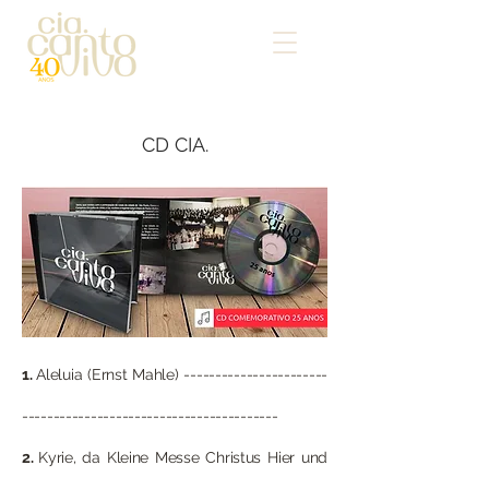
CD CIA.
1.
Aleluia (Ernst Mahle) -----------------------
-----------------------------------------
2.
Kyrie, da Kleine Messe Christus Hier und