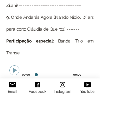
Zilahi) -----------------------------------
9.
Onde Andarás Agora (Nando Nicioli // arr.
para coro: Cláudia de Queiroz) -------
Participação especial:
Banda Trio em
Transe
00:00
00:00
00:00
00:00
Email
Facebook
Instagram
YouTube
00:00
00:00
00:00
00:00
00:00
00:00